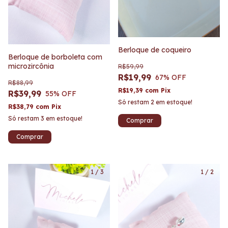
Berloque de coqueiro
Berloque de borboleta com
microzircônia
R$59,99
R$19,99
67
% OFF
R$88,99
R$19,39
com
Pix
R$39,99
55
% OFF
Só restam
2
em estoque!
R$38,79
com
Pix
Só restam
3
em estoque!
1
/
3
1
/
2