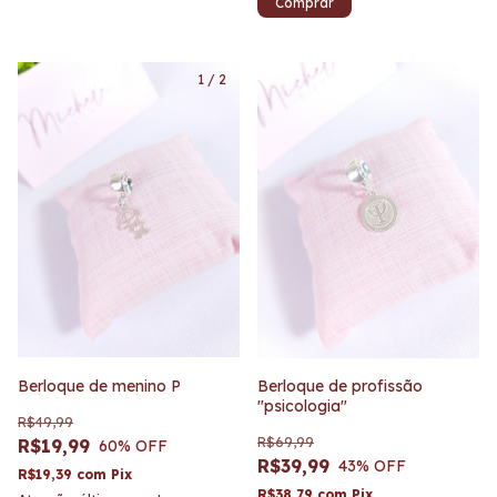
1
/
2
Berloque de menino P
Berloque de profissão
"psicologia"
R$49,99
R$69,99
R$19,99
60
% OFF
R$39,99
43
% OFF
R$19,39
com
Pix
R$38,79
com
Pix