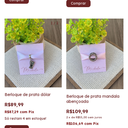
1
/
2
Berloque de prata dólar
Berloque de prata mandala
abençoada
R$89,99
R$109,99
R$87,29
com
Pix
2
x
de
R$55,00
sem juros
Só restam
4
em estoque!
R$106,69
com
Pix