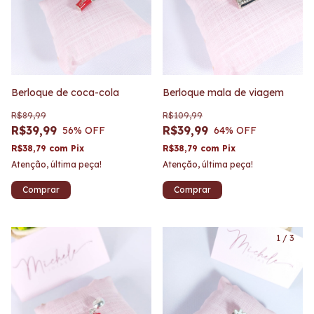
Berloque de coca-cola
Berloque mala de viagem
R$89,99
R$109,99
R$39,99
R$39,99
56
% OFF
64
% OFF
R$38,79
com
Pix
R$38,79
com
Pix
Atenção, última peça!
Atenção, última peça!
1
/
3