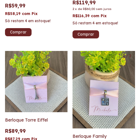
R$119,99
R$59,99
2
x
de
R$60,00
sem juros
R$58,19
com
Pix
R$116,39
com
Pix
Só restam
4
em estoque!
Só restam
4
em estoque!
1
/
2
Berloque Torre Eiffel
R$89,99
Berloque Family
R$87,29
com
Pix