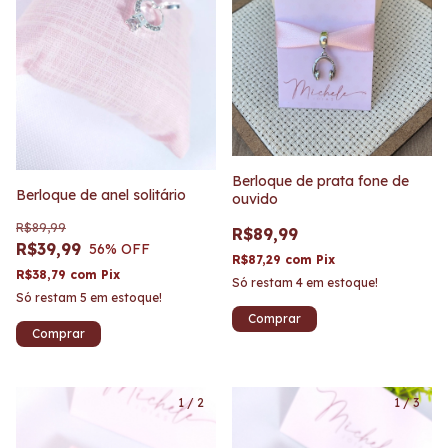
Berloque de prata fone de
Berloque de anel solitário
ouvido
R$89,99
R$89,99
R$39,99
56
% OFF
R$87,29
com
Pix
R$38,79
com
Pix
Só restam
4
em estoque!
Só restam
5
em estoque!
1
/
2
1
/
3