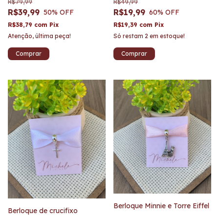
R$79,99
R$49,99
R$39,99
R$19,99
50
% OFF
60
% OFF
R$38,79
com
Pix
R$19,39
com
Pix
Atenção, última peça!
Só restam
2
em estoque!
Berloque Minnie e Torre Eiffel
Berloque de crucifixo