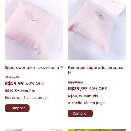
Separador de microzircônia P
Berloque separador zircônia
M
R$49,99
R$69,99
R$19,99
60
% OFF
R$39,99
43
% OFF
R$19,39
com
Pix
R$38,79
com
Pix
Só restam
2
em estoque!
Atenção, última peça!