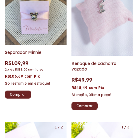
Separador Minnie
R$109,99
Berloque de cachorro
vazado
2
x
de
R$55,00
sem juros
R$106,69
com
Pix
R$49,99
Só restam
3
em estoque!
R$48,49
com
Pix
Atenção, última peça!
1
/
2
1
/
3