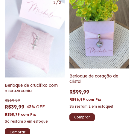
1
/
2
Berloque de coração de
cristal
Berloque de crucifixo com
microzirconia
R$99,99
R$96,99
com
Pix
R$69,99
R$39,99
43
% OFF
Só restam
2
em estoque!
R$38,79
com
Pix
Só restam
3
em estoque!