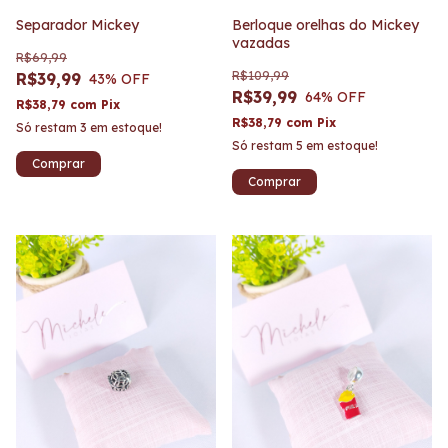
Separador Mickey
Berloque orelhas do Mickey
vazadas
R$69,99
R$109,99
R$39,99
43
% OFF
R$39,99
64
% OFF
R$38,79
com
Pix
R$38,79
com
Pix
Só restam
3
em estoque!
Só restam
5
em estoque!