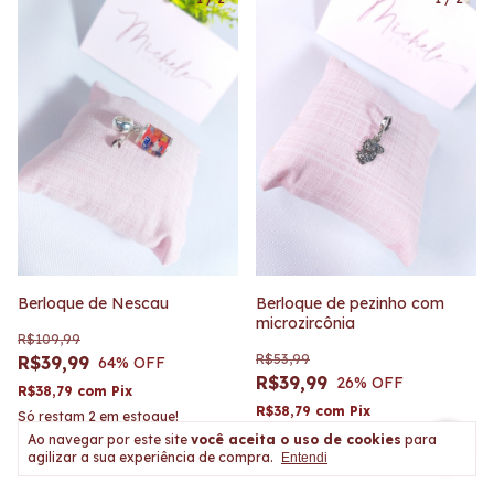
Berloque de Nescau
Berloque de pezinho com
microzircônia
R$109,99
R$53,99
R$39,99
64
% OFF
R$39,99
26
% OFF
R$38,79
com
Pix
R$38,79
com
Pix
Só restam
2
em estoque!
Ao navegar por este site
você aceita o uso de cookies
para
agilizar a sua experiência de compra.
Entendi