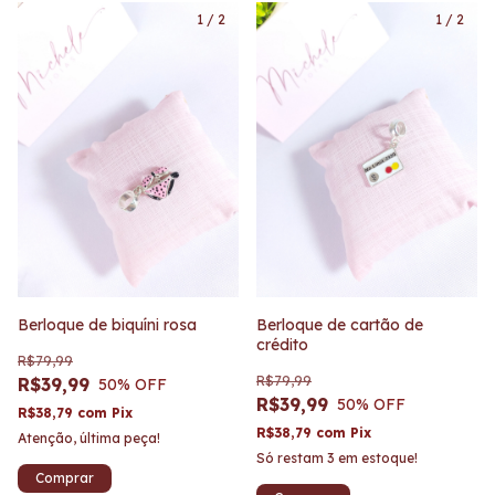
1
/
2
1
/
2
Berloque de biquíni rosa
Berloque de cartão de
crédito
R$79,99
R$79,99
R$39,99
50
% OFF
R$39,99
50
% OFF
R$38,79
com
Pix
R$38,79
com
Pix
Atenção, última peça!
Só restam
3
em estoque!