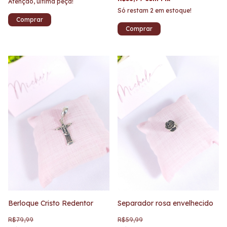
Atenção, última peça!
Só restam
2
em estoque!
Berloque Cristo Redentor
Separador rosa envelhecido
R$79,99
R$59,99