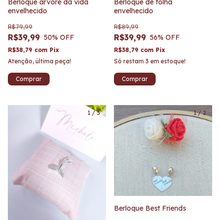
Berloque árvore da vida
Berloque de folha
envelhecido
envelhecido
R$79,99
R$89,99
R$39,99
R$39,99
50
% OFF
56
% OFF
R$38,79
com
Pix
R$38,79
com
Pix
Atenção, última peça!
Só restam
3
em estoque!
1
/
3
1
/
2
Berloque Best Friends