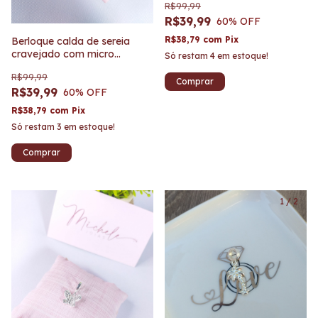
R$99,99
R$39,99
60
% OFF
R$38,79
com
Pix
Berloque calda de sereia
cravejado com micro
Só restam
4
em estoque!
zircônia
R$99,99
R$39,99
60
% OFF
R$38,79
com
Pix
Só restam
3
em estoque!
1
/
2