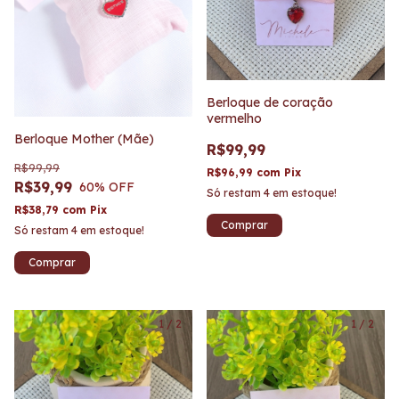
Berloque de coração
vermelho
Berloque Mother (Mãe)
R$99,99
R$99,99
R$96,99
com
Pix
R$39,99
60
% OFF
Só restam
4
em estoque!
R$38,79
com
Pix
Só restam
4
em estoque!
1
/
2
1
/
2