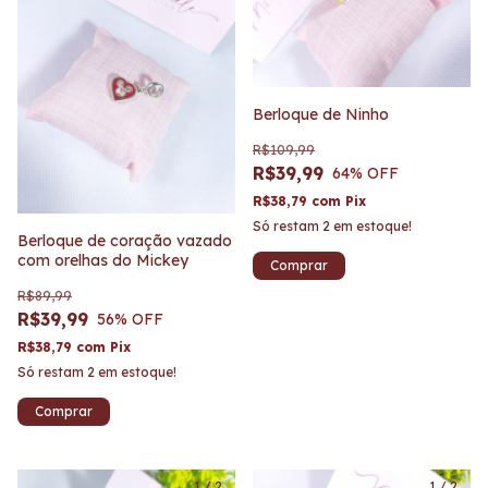
Berloque de Ninho
R$109,99
R$39,99
64
% OFF
R$38,79
com
Pix
Só restam
2
em estoque!
Berloque de coração vazado
com orelhas do Mickey
R$89,99
R$39,99
56
% OFF
R$38,79
com
Pix
Só restam
2
em estoque!
1
/
2
1
/
2