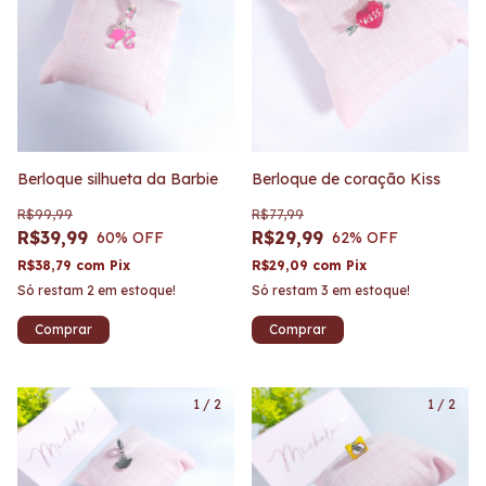
Berloque silhueta da Barbie
Berloque de coração Kiss
R$99,99
R$77,99
R$39,99
R$29,99
60
% OFF
62
% OFF
R$38,79
com
Pix
R$29,09
com
Pix
Só restam
2
em estoque!
Só restam
3
em estoque!
1
/
2
1
/
2