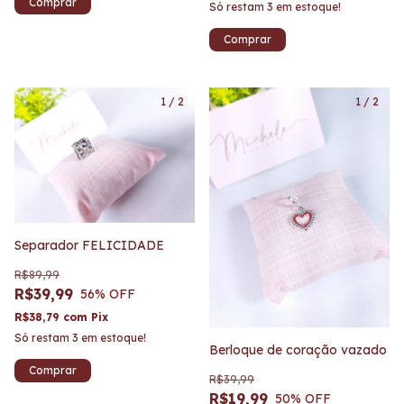
Só restam
3
em estoque!
1
/
2
1
/
2
Separador FELICIDADE
R$89,99
R$39,99
56
% OFF
R$38,79
com
Pix
Só restam
3
em estoque!
Berloque de coração vazado
R$39,99
R$19,99
50
% OFF