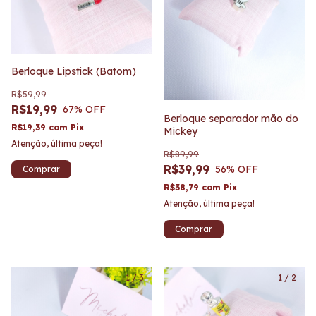
Berloque Lipstick (Batom)
R$59,99
R$19,99
67
% OFF
Berloque separador mão do
R$19,39
com
Pix
Mickey
Atenção, última peça!
R$89,99
R$39,99
56
% OFF
R$38,79
com
Pix
Atenção, última peça!
1
/
3
1
/
2