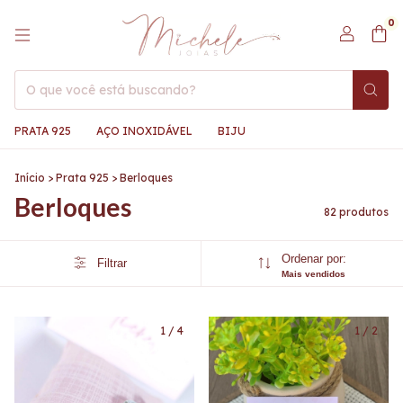
0
PRATA 925
AÇO INOXIDÁVEL
BIJU
Início
>
Prata 925
>
Berloques
Berloques
82 produtos
Ordenar por:
Filtrar
Mais vendidos
1
/
4
1
/
2