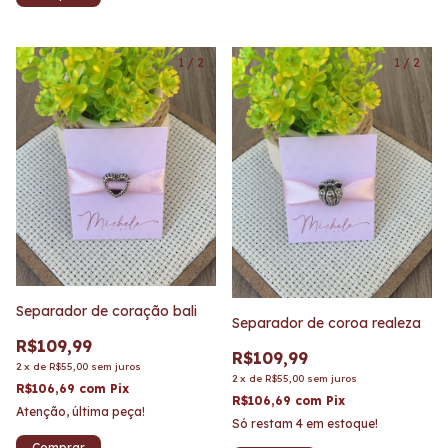
1
/
2
1
/
2
Separador de coração bali
Separador de coroa realeza
R$109,99
R$109,99
2
x
de
R$55,00
sem juros
2
x
de
R$55,00
sem juros
R$106,69
com
Pix
R$106,69
com
Pix
Atenção, última peça!
Só restam
4
em estoque!