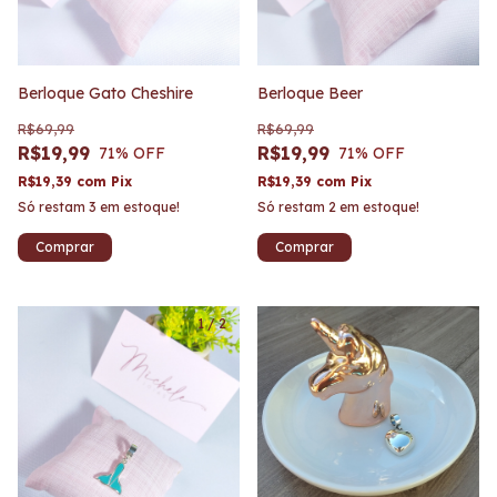
Berloque Gato Cheshire
Berloque Beer
R$69,99
R$69,99
R$19,99
R$19,99
71
% OFF
71
% OFF
R$19,39
com
Pix
R$19,39
com
Pix
Só restam
3
em estoque!
Só restam
2
em estoque!
1
/
2