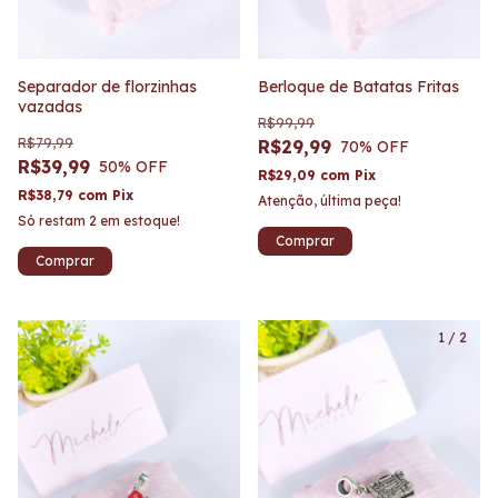
Separador de florzinhas
Berloque de Batatas Fritas
vazadas
R$99,99
R$79,99
R$29,99
70
% OFF
R$39,99
50
% OFF
R$29,09
com
Pix
R$38,79
com
Pix
Atenção, última peça!
Só restam
2
em estoque!
1
/
2