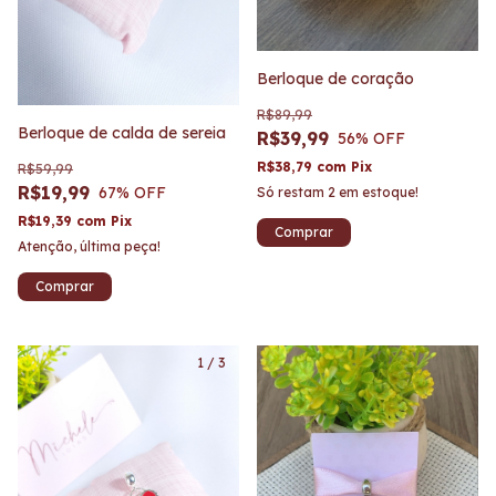
Berloque de coração
R$89,99
Berloque de calda de sereia
R$39,99
56
% OFF
R$38,79
com
Pix
R$59,99
R$19,99
67
% OFF
Só restam
2
em estoque!
R$19,39
com
Pix
Atenção, última peça!
1
/
3