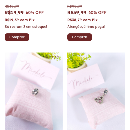
R$49,99
R$99,99
R$19,99
R$39,99
60
% OFF
60
% OFF
R$19,39
com
Pix
R$38,79
com
Pix
Só restam
2
em estoque!
Atenção, última peça!
1
/
2