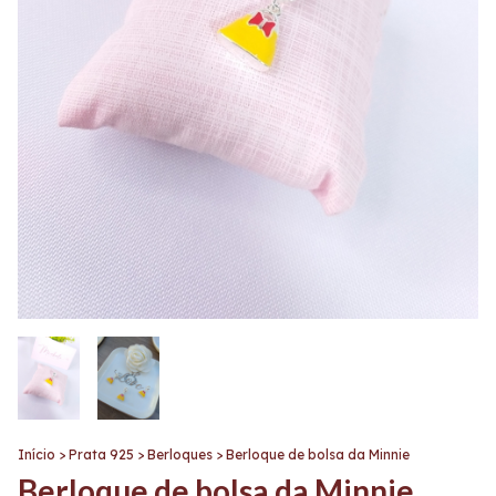
Início
>
Prata 925
>
Berloques
>
Berloque de bolsa da Minnie
Berloque de bolsa da Minnie