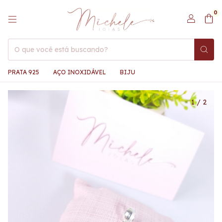
0
PRATA 925
AÇO INOXIDÁVEL
BIJU
1
/
2