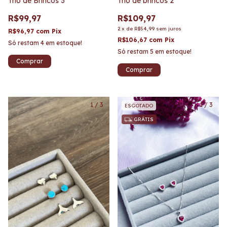
Trio de Brincos 3
Trio de brincos 2
R$99,97
R$109,97
2
x
de
R$54,99
sem juros
R$96,97
com
Pix
R$106,67
com
Pix
Só restam
4
em estoque!
Só restam
5
em estoque!
1
/
3
1
/
3
ESGOTADO
GRÁTIS