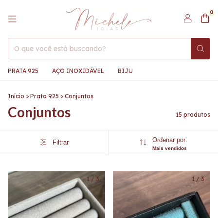
0
PRATA 925
AÇO INOXIDÁVEL
BIJU
Início
>
Prata 925
>
Conjuntos
Conjuntos
15 produtos
Ordenar por:
Filtrar
Mais vendidos
1
/
3
1
/
3