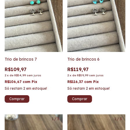
Trio de brincos 7
Trio de brincos 6
R$109,97
R$119,97
2
x
de
R$54,99
sem juros
2
x
de
R$59,99
sem juros
R$106,67
com
Pix
R$116,37
com
Pix
Só restam
2
em estoque!
Só restam
2
em estoque!
1
/
3
1
/
3