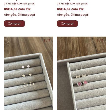
2
x
de
R$59,99
sem juros
2
x
de
R$59,99
sem juros
R$116,37
com
Pix
R$116,37
com
Pix
Atenção, última peça!
Atenção, última peça!
1
/
3
1
/
3