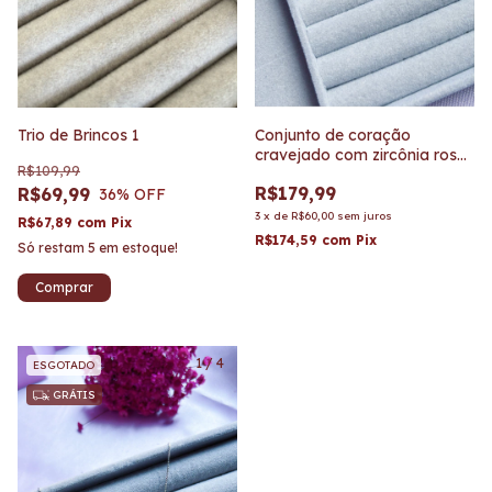
Trio de Brincos 1
Conjunto de coração
cravejado com zircônia rosa
R$109,99
escuro
R$179,99
R$69,99
36
% OFF
3
x
de
R$60,00
sem juros
R$67,89
com
Pix
R$174,59
com
Pix
Só restam
5
em estoque!
1
/
4
ESGOTADO
GRÁTIS