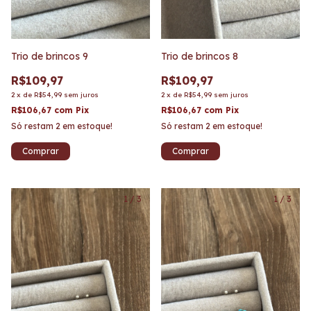
Trio de brincos 9
Trio de brincos 8
R$109,97
R$109,97
2
x
de
R$54,99
sem juros
2
x
de
R$54,99
sem juros
R$106,67
com
Pix
R$106,67
com
Pix
Só restam
2
em estoque!
Só restam
2
em estoque!
1
/
3
1
/
3