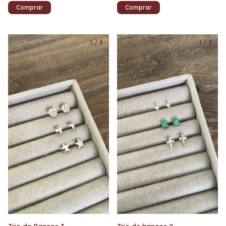
1
/
3
1
/
3