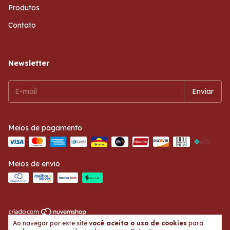
Produtos
Contato
Newsletter
Meios de pagamento
Meios de envio
Ao navegar por este site
você aceita o uso de cookies
para
Copyright Michele Joias - 2026. Todos os direitos reservados.