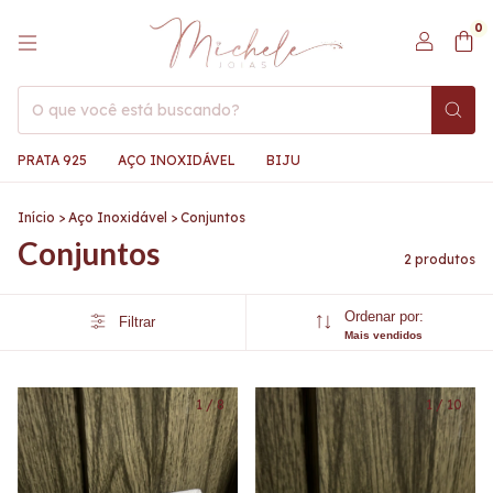
0
PRATA 925
AÇO INOXIDÁVEL
BIJU
Início
>
Aço Inoxidável
>
Conjuntos
Conjuntos
2 produtos
Ordenar por:
Filtrar
Mais vendidos
1
/
8
1
/
10