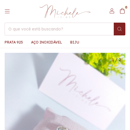
0
PRATA 925
AÇO INOXIDÁVEL
BIJU
1
/
2