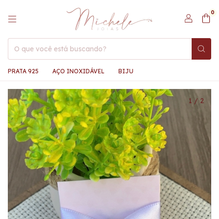
0
PRATA 925
AÇO INOXIDÁVEL
BIJU
1
/
2