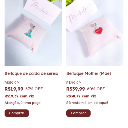
Berloque de calda de sereia
Berloque Mother (Mãe)
R$59,99
R$99,99
R$19,99
R$39,99
67
% OFF
60
% OFF
R$19,39
com
Pix
R$38,79
com
Pix
Atenção, última peça!
Só restam
4
em estoque!